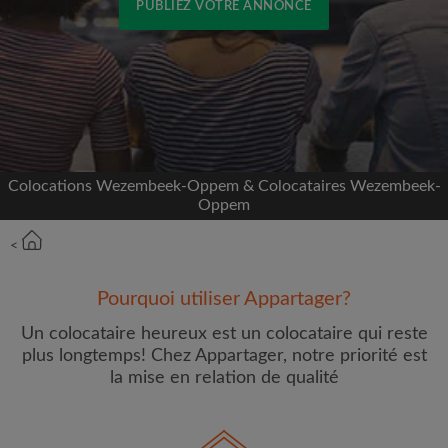
PUBLIEZ VOTRE ANNONCE
Inscrivez-vous avec Facebook
Nous ne publierons jamais sur votre page sans
votre accord
Colocations Wezembeek-Oppem & Colocataires Wezembeek-
OU
Oppem
Loyer max par mois (€)
<
Pourquoi utiliser Appartager?
Prénom
Un colocataire heureux est un colocataire qui reste
plus longtemps! Chez Appartager, notre priorité est
la mise en relation de qualité