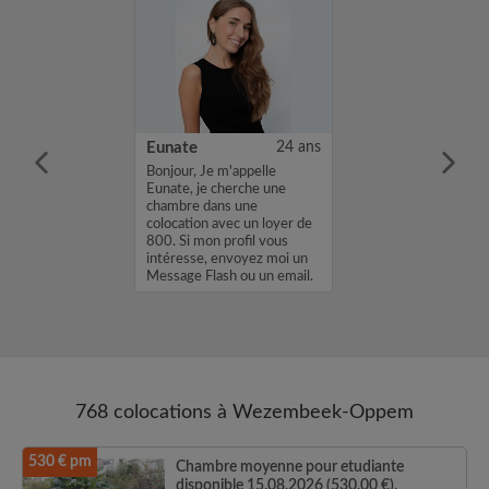
34 ans
Eunate
24 ans
 vu votre
Bonjour, Je m'appelle
e serai
Eunate, je cherche une
de vous
chambre dans une
 Moi et mon chat
colocation avec un loyer de
 recherchons à
800. Si mon profil vous
nid dans une
intéresse, envoyez moi un
ocation à partir
Message Flash ou un email.
Merci, Eunate...
768 colocations à Wezembeek-Oppem
530 € pm
Chambre moyenne pour etudiante
disponible 15.08.2026 (530,00 €).