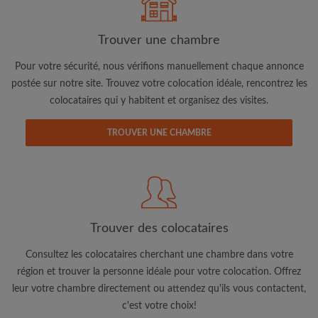
Trouver une chambre
Pour votre sécurité, nous vérifions manuellement chaque annonce
Adresse email
postée sur notre site. Trouvez votre colocation idéale, rencontrez les
colocataires qui y habitent et organisez des visites.
Mot de passe
TROUVER UNE CHAMBRE
J'ai lu, compris et accepte les
Conditions d'utilisation
d'Appartager.be
et ai pris connaissance de la
Politique de
Confidentialité
CRÉER PROFIL
Trouver des colocataires
Consultez les colocataires cherchant une chambre dans votre
Je souhaite recevoir des offres exclusives et des mises à
région et trouver la personne idéale pour votre colocation. Offrez
jour du compte par e-mail
leur votre chambre directement ou attendez qu'ils vous contactent,
c'est votre choix!