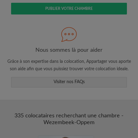
PUBLIER VOTRE CHAMBRE
Faites une recherche selon ce qui vous
semble important
Consultez les chambres et les profils des
colocataires
Nous sommes là pour aider
Sauvegardez vos recherches
Grâce à son expertise dans la colocation, Appartager vous aporte
Recevez des alertes pour toute nouvelle
son aide afin que vous puissiez trouver votre colocation ideale.
annonce correspondant à vos critères
Faites vos demandes de visites
Visiter nos FAQs
Faites part aux propriétaires et aux
colocataires de ce que vous cherchez
exactement
335 colocataires recherchant une chambre -
Wezembeek-Oppem