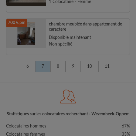
1 Colocataire - Femme
700 € pm
chambre meublée dans appartement de
caractere
Disponible maintenant
Non spécifié
6
7
8
9
10
11
Statistiques sur les colocataires recherchant - Wezembeek-Oppem
Colocataires hommes
67%
Colocataires femmes
33%