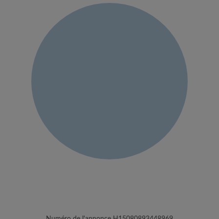
Numéro de l'annonce H15080893448969