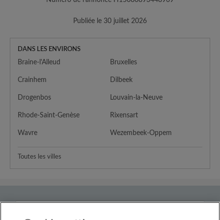
Publiée le 30 juillet 2026
DANS LES ENVIRONS
Braine-l'Alleud
Bruxelles
Crainhem
Dilbeek
Drogenbos
Louvain-la-Neuve
Rhode-Saint-Genèse
Rixensart
Wavre
Wezembeek-Oppem
Toutes les villes
Pays