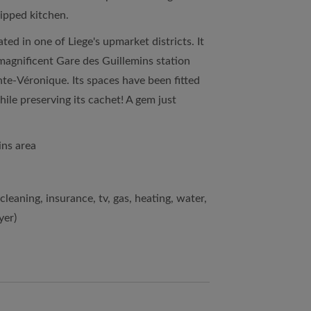
uipped kitchen.
ed in one of Liege's upmarket districts. It
magnificent Gare des Guillemins station
te-Véronique. Its spaces have been fitted
hile preserving its cachet! A gem just
ins area
cleaning, insurance, tv, gas, heating, water,
yer)