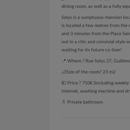
dining room, as well as a fully eq
Selys is a sumptuous mansion locat
is located a few metres from the 
and 3 minutes from the Place Sain
out in a chic and convivial style w
waiting for its future co-liver!
📍 Where ? Rue Selys 27, Guillem
📐Size of the room? 23 m2
💶 Price ? 710€ (including weekly 
internet, washing machine and dr
🚿 Private bathroom