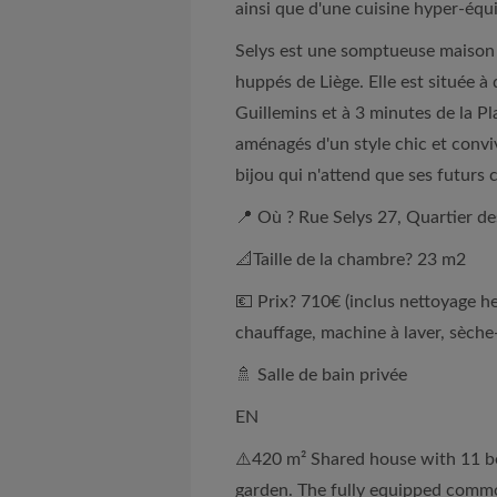
ainsi que d'une cuisine hyper-équ
Selys est une somptueuse maison d
huppés de Liège. Elle est située 
Guillemins et à 3 minutes de la P
aménagés d'un style chic et convi
bijou qui n'attend que ses futurs c
📍 Où ? Rue Selys 27, Quartier de
📐Taille de la chambre? 23 m2
💶 Prix? 710€ (inclus nettoyage he
chauffage, machine à laver, sèche-
🚿 Salle de bain privée
EN
⚠️420 m² Shared house with 11 b
garden. The fully equipped commo