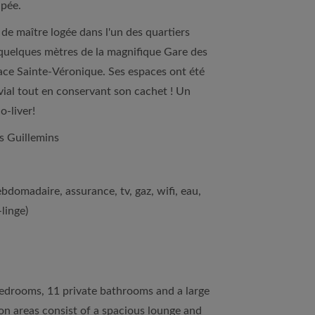
ipée.
e maître logée dans l'un des quartiers
à quelques mètres de la magnifique Gare des
lace Sainte-Véronique. Ses espaces ont été
vial tout en conservant son cachet ! Un
o-liver!
s Guillemins
bdomadaire, assurance, tv, gaz, wifi, eau,
linge)
edrooms, 11 private bathrooms and a large
n areas consist of a spacious lounge and