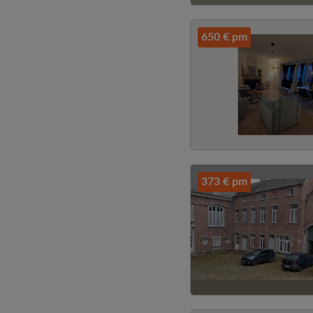
650 € pm
373 € pm