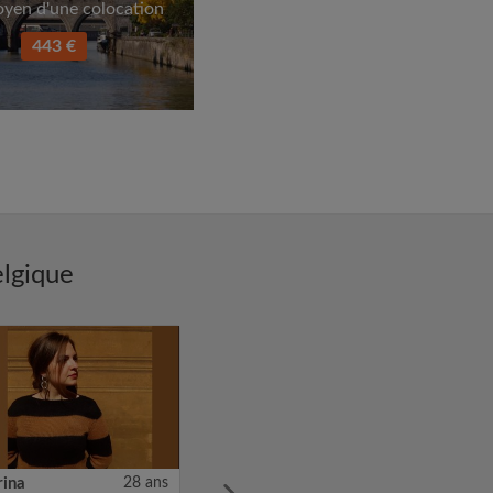
oyen d'une colocation
443 €
elgique
rina
28 ans