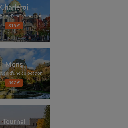
Charleroi
oyen d'une colocation
315 €
Mons
oyen d'une colocation
347 €
Tournai