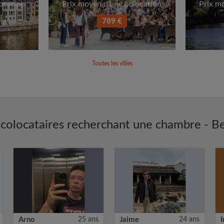
ocation
Prix moyen d'une colocation
Prix m
789 €
Toutes les villes
colocataires recherchant une chambre - B
Arno
25 ans
Jaime
24 ans
I