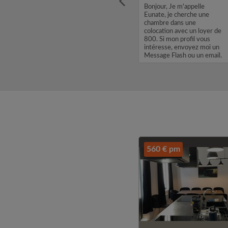
bre /
Bonjour, Je m'appelle Brice,
Bonjour, Je m'appelle
 la
je cherche une chambre
Eunate, je cherche une
dans une colocation avec un
chambre dans une
loyer de 600. Si mon profil
colocation avec un loyer de
vous intéresse, envoyez
800. Si mon profil vous
moi un Message Flash ou un
intéresse, envoyez moi un
email. Merci, Brice...
Message Flash ou un email.
Merci, Eunate...
560 € pm