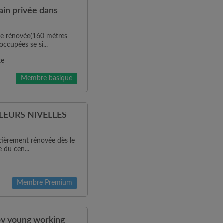
ain privée dans
le rénovée(160 mètres
ccupées se si...
te
Membre basique
LEURS NIVELLES
ièrement rénovée dès le
 du cen...
Membre Premium
 by young working