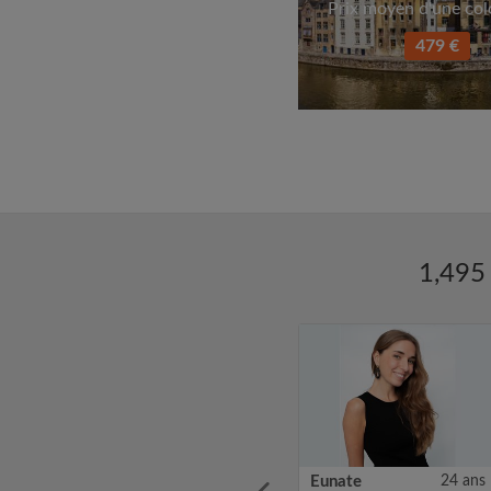
Prix moyen d'une col
479 €
1,495 
24 ans
Brice
25 ans
Eunate
24 ans