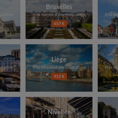
Bruxelles
ocation
Prix moyen d'une colocation
Prix m
657 €
Liège
ocation
Prix moyen d'une colocation
Prix m
412 €
Nivelles