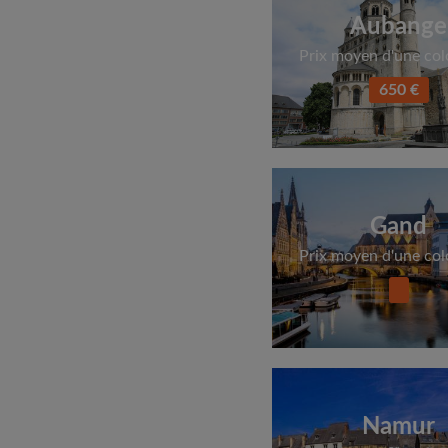
Aubange
Prix moyen d'une col
650 €
Gand
Prix moyen d'une col
Namur