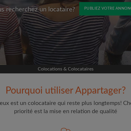
s recherchez un locataire?
PUBLIEZ VOTRE ANNON
Prénom
avec Facebook
s sur votre page sans
ccord
e colocation
Colocations & Colocataires
selon ce qui vous
 et les profils des
Pourquoi utiliser Appartager?
Adresse email
erches
eux est un colocataire qui reste plus longtemps! Ch
our toute nouvelle
Mot de passe
priorité est la mise en relation de qualité
t à vos critères
e visites
J'ai lu, compris et accepte
étaires et aux
d'Appartager.be
et ai pris co