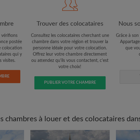
Confidentialité
e vous cherchez
CRÉE
ambre
Trouver des colocataires
Nous so
Je souhaite recevoir des o
 vérifions
Consultez les colocataires cherchant une
Grâce à son 
jour du compte par e-mail
nce postée
chambre dans votre région et trouver la
Appartager
e colocation
personne idéale pour votre colocation.
que vou
ataires qui y
Offrez leur votre chambre directement
 visites.
ou attendez qu'ils vous contactent, c'est
votre choix!
MBRE
PUBLIER VOTRE CHAMBRE
 chambres à louer et des colocataires dans 