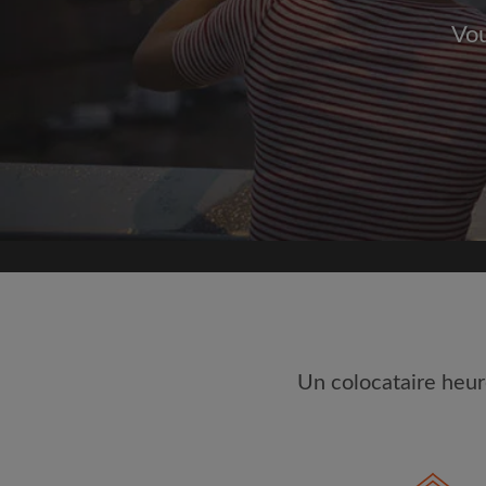
Vou
Inscrivez-vous 
Nous ne publierons jamai
votre a
Trouvez votr
Faites une recherche 
semble important
Consultez les chambres
colocataires
Sauvegardez vos rech
Un colocataire heur
Recevez des alertes p
annonce correspondan
Faites vos demandes d
Faites part aux propri