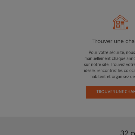
Faites part aux propri
colocataires de ce qu
exactement
Trouver une ch
Pour votre sécurité, nous
manuellement chaque anno
sur notre site. Trouvez votr
idéale, rencontrez les coloc
habitent et organisez des
TROUVER UNE CHA
32 c