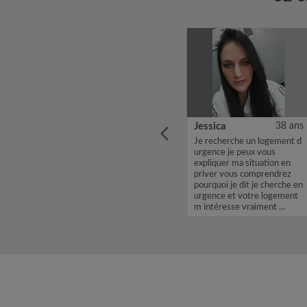
40 ans
Yassin
30 ans
Jessica
38 ans
 une
Bonjour, Je m'appelle Yassin,
Je recherche un logement d
ils de
je cherche une chambre
urgence je peux vous
 ...
dans une colocation avec un
expliquer ma situation en
loyer de 600. Si mon profil
priver vous comprendrez
vous intéresse, envoyez
pourquoi je dit je cherche en
moi un Message Flash ou un
urgence et votre logement
email. Merci, Yassin...
m intéresse vraiment ...