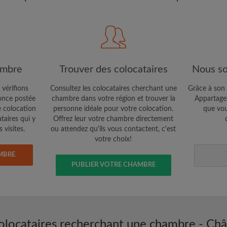
étaires et aux
Confidentialité
e vous cherchez
CRÉE
Je souhaite recevoir des o
ambre
Trouver des colocataires
Nous so
jour du compte par e-mail
 vérifions
Consultez les colocataires cherchant une
Grâce à son 
nce postée
chambre dans votre région et trouver la
Appartager
e colocation
personne idéale pour votre colocation.
que vou
ataires qui y
Offrez leur votre chambre directement
 visites.
ou attendez qu'ils vous contactent, c'est
votre choix!
MBRE
PUBLIER VOTRE CHAMBRE
olocataires recherchant une chambre - Châ