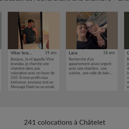
Vitor brandao
19 ans
Lara
18 ans
Bonjour, Je m'appelle Vitor
Recherche d’un
B
brandao, je cherche une
appartement assez urgent
j
chambre dans une
avec une chambre , une
d
colocation avec un loyer de
cuisine , une salle de bain ...
l
550. Si mon profil vous
v
intéresse, envoyez moi un
m
Message Flash ou un email.
e
Merci,...
241 colocations à Châtelet