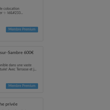
de colocation
ier ✨ Id&#233...
Membre Premium
-sur-Sambre 600€
ible dans une vaste
e! Avec Terrasse et j...
Membre Premium
he privée