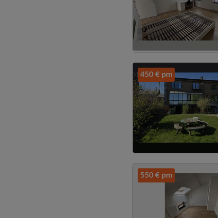
450 € pm
550 € pm