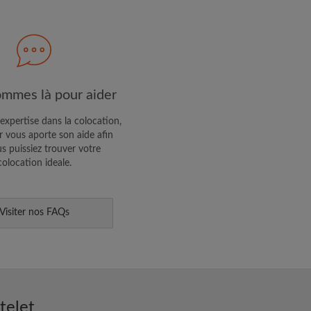
R PROFIL
ffres exclusives et des mises à
mmes là pour aider
expertise dans la colocation,
 vous aporte son aide afin
s puissiez trouver votre
colocation ideale.
Visiter nos FAQs
telet