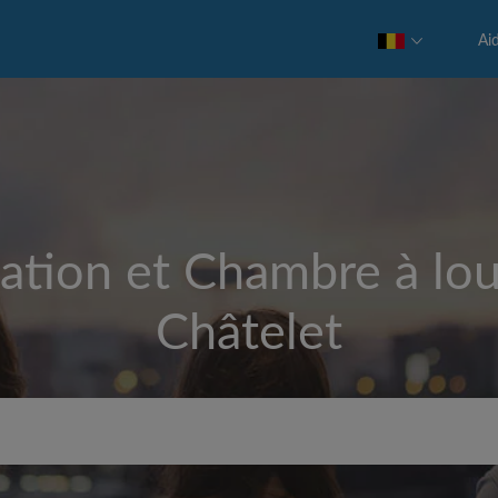
Ai
ation et Chambre à lou
Châtelet
Loyer max par mois (€)