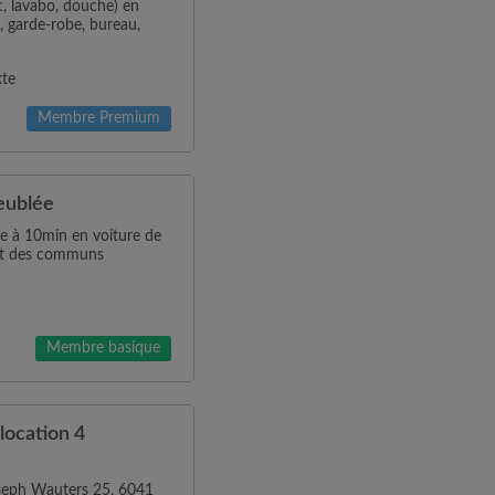
, lavabo, douche) en
t, garde-robe, bureau,
xte
Membre Premium
eublée
se à 10min en voiture de
et des communs
Membre basique
location 4
seph Wauters 25, 6041