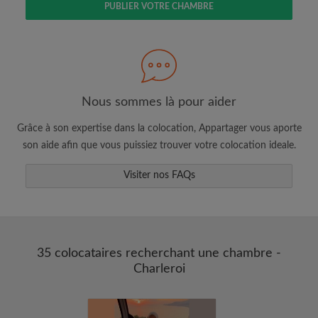
PUBLIER VOTRE CHAMBRE
Faites une recherche selon ce qui vous
semble important
Consultez les chambres et les profils des
colocataires
Sauvegardez vos recherches
Nous sommes là pour aider
Recevez des alertes pour toute nouvelle
Grâce à son expertise dans la colocation, Appartager vous aporte
annonce correspondant à vos critères
son aide afin que vous puissiez trouver votre colocation ideale.
Faites vos demandes de visites
Faites part aux propriétaires et aux
Visiter nos FAQs
colocataires de ce que vous cherchez
exactement
35 colocataires recherchant une chambre -
Charleroi