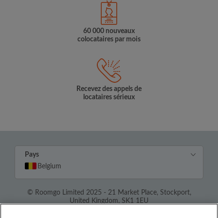
60 000 nouveaux
colocataires par mois
Recevez des appels de
locataires sérieux
Pays
Belgium
© Roomgo Limited 2025 - 21 Market Place, Stockport,
United Kingdom, SK1 1EU