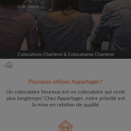
Inscrivez-vous avec Facebook
Nous ne publierons jamais sur votre page sans
votre accord
OU
Colocations Charleroi & Colocataires Charleroi
Loyer max par mois (€)
<
Prénom
Pourquoi utiliser Appartager?
Un colocataire heureux est un colocataire qui reste
plus longtemps! Chez Appartager, notre priorité est
la mise en relation de qualité