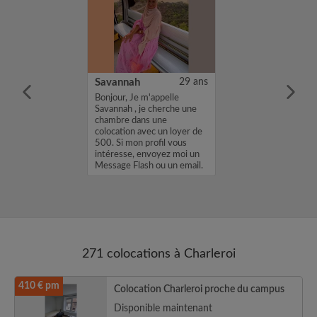
43 ans
Savannah
29 ans
un appart pas
Bonjour, Je m'appelle
nvirons de
Savannah , je cherche une
hambre 1wc 1
chambre dans une
uffisent...
colocation avec un loyer de
500. Si mon profil vous
intéresse, envoyez moi un
Message Flash ou un email.
Merci, Sav...
271 colocations à Charleroi
410 € pm
Colocation Charleroi proche du campus
Disponible maintenant