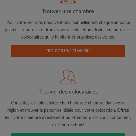
Trouver une chambre
Adresse email
Pour votre sécurité, nous vérifions manuellement chaque annonce
postée sur notre site. Trouvez votre colocation idéale, rencontrez les
colocataires qui y habitent et organisez des visites.
Mot de passe
TROUVER UNE CHAMBRE
J'ai lu, compris et accepte les
Conditions d'utilisation
d'Appartager.be
et ai pris connaissance de la
Politique de
Confidentialité
CRÉER PROFIL
Trouver des colocataires
Je souhaite recevoir des offres exclusives et des mises à
jour du compte par e-mail
Consultez les colocataires cherchant une chambre dans votre
région et trouver la personne idéale pour votre colocation. Offrez
leur votre chambre directement ou attendez qu'ils vous contactent,
c'est votre choix!