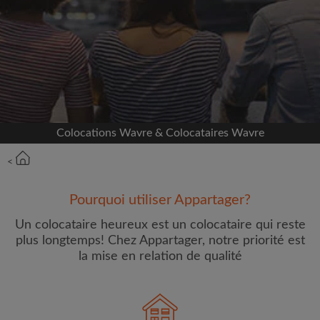
Inscrivez-vous avec Facebook
Nous ne publierons jamais sur votre page sans
votre accord
OU
Colocations Wavre & Colocataires Wavre
Loyer max par mois (€)
<
Prénom
Pourquoi utiliser Appartager?
Un colocataire heureux est un colocataire qui reste
plus longtemps! Chez Appartager, notre priorité est
la mise en relation de qualité