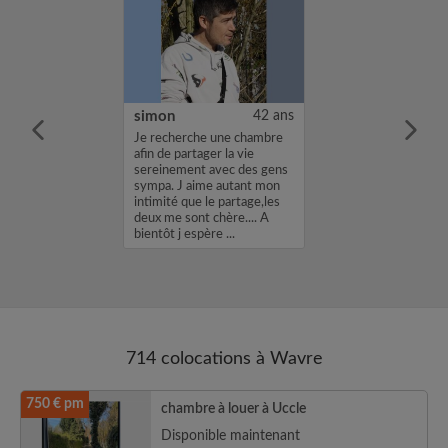
kwan Along
29 ans
simon
42 ans
.
Je recherche une chambre
afin de partager la vie
sereinement avec des gens
sympa. J aime autant mon
intimité que le partage,les
deux me sont chère.... A
bientôt j espère ...
714 colocations à Wavre
750 € pm
chambre à louer à Uccle
Disponible maintenant