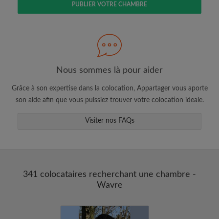
PUBLIER VOTRE CHAMBRE
Faites une recherche selon ce qui vous
semble important
Consultez les chambres et les profils des
colocataires
Sauvegardez vos recherches
Nous sommes là pour aider
Recevez des alertes pour toute nouvelle
Grâce à son expertise dans la colocation, Appartager vous aporte
annonce correspondant à vos critères
son aide afin que vous puissiez trouver votre colocation ideale.
Faites vos demandes de visites
Faites part aux propriétaires et aux
Visiter nos FAQs
colocataires de ce que vous cherchez
exactement
341 colocataires recherchant une chambre -
Wavre