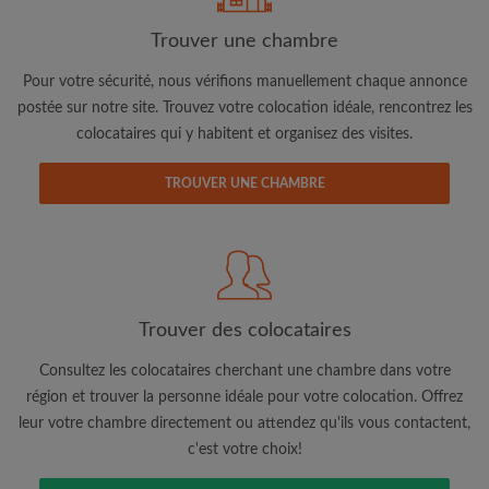
Trouver une chambre
Adresse email
Pour votre sécurité, nous vérifions manuellement chaque annonce
postée sur notre site. Trouvez votre colocation idéale, rencontrez les
colocataires qui y habitent et organisez des visites.
Mot de passe
TROUVER UNE CHAMBRE
J'ai lu, compris et accepte les
Conditions d'utilisation
d'Appartager.be
et ai pris connaissance de la
Politique de
Confidentialité
CRÉER PROFIL
Trouver des colocataires
Je souhaite recevoir des offres exclusives et des mises à
jour du compte par e-mail
Consultez les colocataires cherchant une chambre dans votre
région et trouver la personne idéale pour votre colocation. Offrez
leur votre chambre directement ou attendez qu'ils vous contactent,
c'est votre choix!