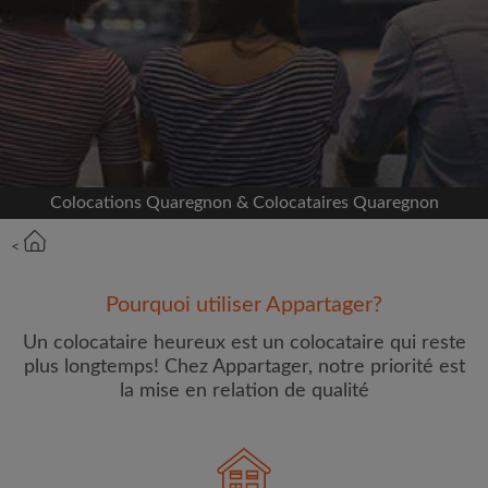
Inscrivez-vous avec Facebook
Nous ne publierons jamais sur votre page sans
votre accord
OU
Colocations Quaregnon & Colocataires Quaregnon
Loyer max par mois (€)
<
Prénom
Pourquoi utiliser Appartager?
Un colocataire heureux est un colocataire qui reste
plus longtemps! Chez Appartager, notre priorité est
la mise en relation de qualité