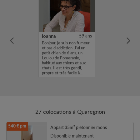
34 ans
Ioanna
59 ans
m'appelle
Bonjour, je suis non fumeur
cherche une
et pas d'addiction. J'ai un
ns une
petit chien de 6 ans, un
vec un loyer de
Loulou de Pomeranie,
profil vous
habitué aux chiens et aux
envoyez moi un
chats. Il est très gentil,
sh ou un email.
propre et très facile à...
n...
27 colocations à Quaregnon
540 € pm
Appart 35m² piétonnier mons
Disponible maintenant