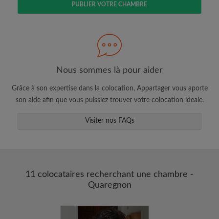
PUBLIER VOTRE CHAMBRE
Faites une recherche selon ce qui vous
semble important
Consultez les chambres et les profils des
colocataires
Sauvegardez vos recherches
Nous sommes là pour aider
Recevez des alertes pour toute nouvelle
Grâce à son expertise dans la colocation, Appartager vous aporte
annonce correspondant à vos critères
son aide afin que vous puissiez trouver votre colocation ideale.
Faites vos demandes de visites
Faites part aux propriétaires et aux
Visiter nos FAQs
colocataires de ce que vous cherchez
exactement
11 colocataires recherchant une chambre -
Quaregnon