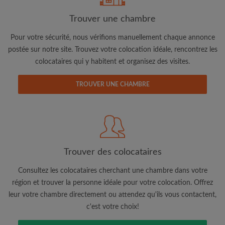
Trouver une chambre
Adresse email
Pour votre sécurité, nous vérifions manuellement chaque annonce
postée sur notre site. Trouvez votre colocation idéale, rencontrez les
colocataires qui y habitent et organisez des visites.
Mot de passe
TROUVER UNE CHAMBRE
J'ai lu, compris et accepte les
Conditions d'utilisation
d'Appartager.be
et ai pris connaissance de la
Politique de
Confidentialité
CRÉER PROFIL
Trouver des colocataires
Je souhaite recevoir des offres exclusives et des mises à
jour du compte par e-mail
Consultez les colocataires cherchant une chambre dans votre
région et trouver la personne idéale pour votre colocation. Offrez
leur votre chambre directement ou attendez qu'ils vous contactent,
c'est votre choix!