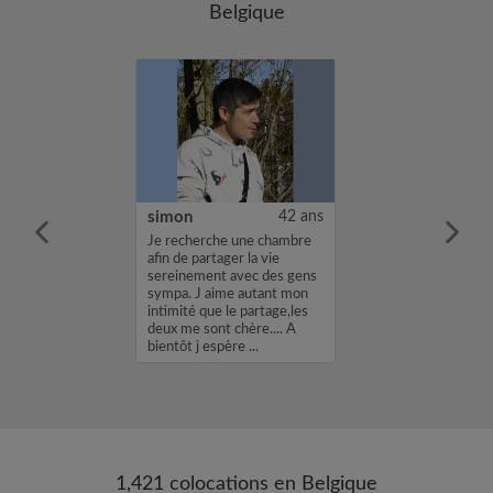
Belgique
ia Teresa
18 ans
simon
42 ans
 m'appelle Maria
Je recherche une chambre
cherche une
afin de partager la vie
ns une
sereinement avec des gens
vec un loyer de
sympa. J aime autant mon
profil vous
intimité que le partage,les
envoyez moi un
deux me sont chère.... A
sh ou un email.
bientôt j espère ...
1,421 colocations en Belgique