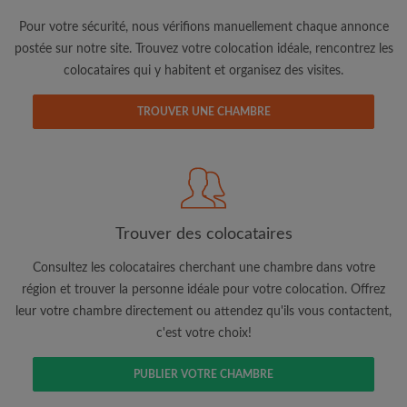
Pour votre sécurité, nous vérifions manuellement chaque annonce
postée sur notre site. Trouvez votre colocation idéale, rencontrez les
colocataires qui y habitent et organisez des visites.
TROUVER UNE CHAMBRE
Adresse email
Mot de passe
Trouver des colocataires
J'ai lu, compris et accepte les
Conditions d'utilisation
d'Appartager.be
et ai pris connaissance de la
Politique de
Confidentialité
Consultez les colocataires cherchant une chambre dans votre
région et trouver la personne idéale pour votre colocation. Offrez
leur votre chambre directement ou attendez qu'ils vous contactent,
CRÉER PROFIL
c'est votre choix!
Je souhaite recevoir des offres exclusives et des mises à
jour du compte par e-mail
PUBLIER VOTRE CHAMBRE