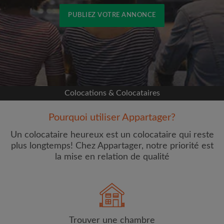
PUBLIEZ VOTRE ANNONCE
Inscrivez-vous avec Facebook
Nous ne publierons jamais sur votre page sans
votre accord
Colocations & Colocataires
OU
Pourquoi utiliser Appartager?
Loyer max par mois (€)
Un colocataire heureux est un colocataire qui reste
plus longtemps! Chez Appartager, notre priorité est
la mise en relation de qualité
Prénom
Trouver une chambre