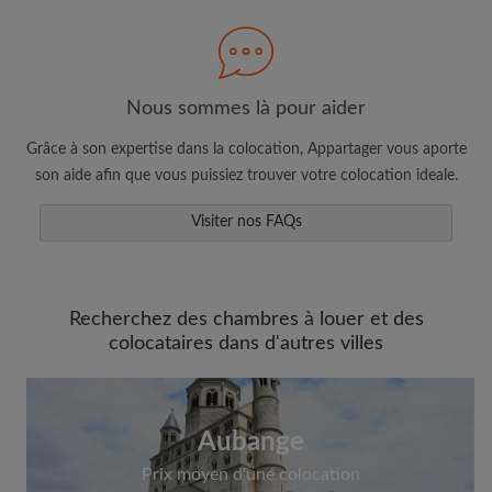
Nous sommes là pour aider
Faites une recherche selon ce qui vous
semble important
Grâce à son expertise dans la colocation, Appartager vous aporte
Consultez les chambres et les profils des
son aide afin que vous puissiez trouver votre colocation ideale.
colocataires
Visiter nos FAQs
Sauvegardez vos recherches
Recevez des alertes pour toute nouvelle
annonce correspondant à vos critères
Faites vos demandes de visites
Recherchez des chambres à louer et des
colocataires dans d'autres villes
Faites part aux propriétaires et aux
colocataires de ce que vous cherchez
exactement
Aubange
Prix moyen d'une colocation