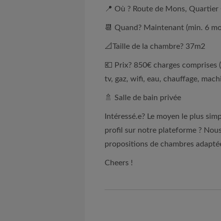
📍 Où ? Route de Mons, Quartier C
📆 Quand? Maintenant (min. 6 mo
📐Taille de la chambre? 37m2
💶 Prix? 850€ charges comprises 
tv, gaz, wifi, eau, chauffage, mach
🚿 Salle de bain privée
Intéressé.e? Le moyen le plus simp
profil sur notre plateforme ? Nou
propositions de chambres adapté
Cheers !