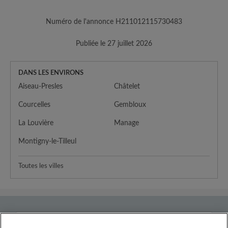
Numéro de l'annonce H211012115730483
Publiée le 27 juillet 2026
DANS LES ENVIRONS
Aiseau-Presles
Châtelet
Courcelles
Gembloux
La Louvière
Manage
Montigny-le-Tilleul
Toutes les villes
Pays