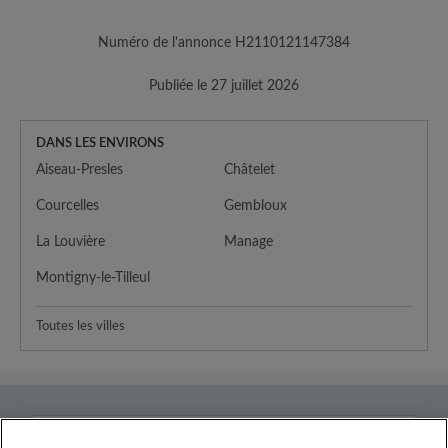
Numéro de l'annonce H2110121147384
Publiée le 27 juillet 2026
DANS LES ENVIRONS
Aiseau-Presles
Châtelet
Courcelles
Gembloux
La Louvière
Manage
Montigny-le-Tilleul
Toutes les villes
Pays