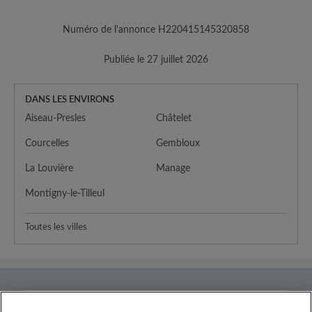
Numéro de l'annonce H220415145320858
Publiée le 27 juillet 2026
DANS LES ENVIRONS
Aiseau-Presles
Châtelet
Courcelles
Gembloux
La Louvière
Manage
Montigny-le-Tilleul
Toutes les villes
Pays