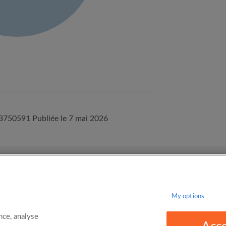
03750591
Publiée le 7 mai 2026
onditions d'utilisation d'Appartager.be
Politique de confidentialité
My options
ce, analyse