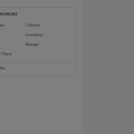
ENVIRONS
les
Châtelet
Gembloux
Manage
Tilleul
lles