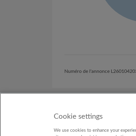
Numéro de l'annonce L2601042
A propos de nous
Besoin d'Aide ?
C
Cookie settings
Pays
Belgium
We use cookies to enhance your experien