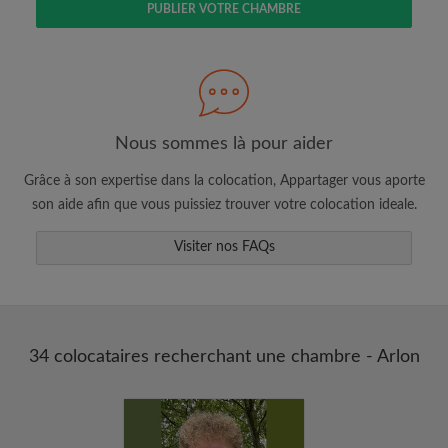
PUBLIER VOTRE CHAMBRE
Faites une recherche selon ce qui vous
semble important
Consultez les chambres et les profils des
colocataires
Sauvegardez vos recherches
Nous sommes là pour aider
Recevez des alertes pour toute nouvelle
Grâce à son expertise dans la colocation, Appartager vous aporte
annonce correspondant à vos critères
son aide afin que vous puissiez trouver votre colocation ideale.
Faites vos demandes de visites
Faites part aux propriétaires et aux
Visiter nos FAQs
colocataires de ce que vous cherchez
exactement
34 colocataires recherchant une chambre - Arlon