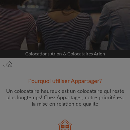
Inscrivez-vous avec Facebook
Nous ne publierons jamais sur votre page sans
votre accord
OU
Colocations Arlon & Colocataires Arlon
Loyer max par mois (€)
<
Prénom
Pourquoi utiliser Appartager?
Un colocataire heureux est un colocataire qui reste
plus longtemps! Chez Appartager, notre priorité est
la mise en relation de qualité