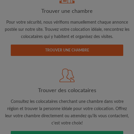
Trouver une chambre
Adresse email
Pour votre sécurité, nous vérifions manuellement chaque annonce
postée sur notre site. Trouvez votre colocation idéale, rencontrez les
colocataires qui y habitent et organisez des visites.
Mot de passe
TROUVER UNE CHAMBRE
J'ai lu, compris et accepte les
Conditions d'utilisation
d'Appartager.be
et ai pris connaissance de la
Politique de
Confidentialité
CRÉER PROFIL
Trouver des colocataires
Je souhaite recevoir des offres exclusives et des mises à
jour du compte par e-mail
Consultez les colocataires cherchant une chambre dans votre
région et trouver la personne idéale pour votre colocation. Offrez
leur votre chambre directement ou attendez qu'ils vous contactent,
c'est votre choix!