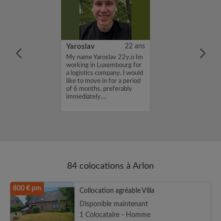
ck
38 ans
Yaroslav
22 ans
voir une
My name Yaroslav 22y.o Im
ou une chambre à
working in Luxembourg for
a province du
a logistics company. I would
....
like to move in for a period
of 6 months, preferably
immediately....
84 colocations à Arlon
800 € pm
Collocation agréable Villa
Disponible maintenant
1 Colocataire - Homme