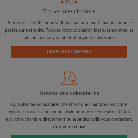
Trouver une chambre
Adresse email
Pour votre sécurité, nous vérifions manuellement chaque annonce
postée sur notre site. Trouvez votre colocation idéale, rencontrez les
colocataires qui y habitent et organisez des visites.
Mot de passe
TROUVER UNE CHAMBRE
J'ai lu, compris et accepte les
Conditions d'utilisation
d'Appartager.be
et ai pris connaissance de la
Politique de
Confidentialité
CRÉER PROFIL
Trouver des colocataires
Je souhaite recevoir des offres exclusives et des mises à
jour du compte par e-mail
Consultez les colocataires cherchant une chambre dans votre
région et trouver la personne idéale pour votre colocation. Offrez
leur votre chambre directement ou attendez qu'ils vous contactent,
c'est votre choix!