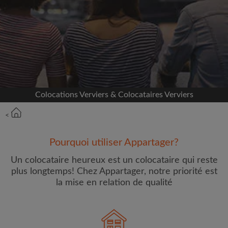
Inscrivez-vous avec Facebook
Nous ne publierons jamais sur votre page sans
votre accord
OU
Colocations Verviers & Colocataires Verviers
Loyer max par mois (€)
<
Prénom
Pourquoi utiliser Appartager?
Un colocataire heureux est un colocataire qui reste
plus longtemps! Chez Appartager, notre priorité est
la mise en relation de qualité