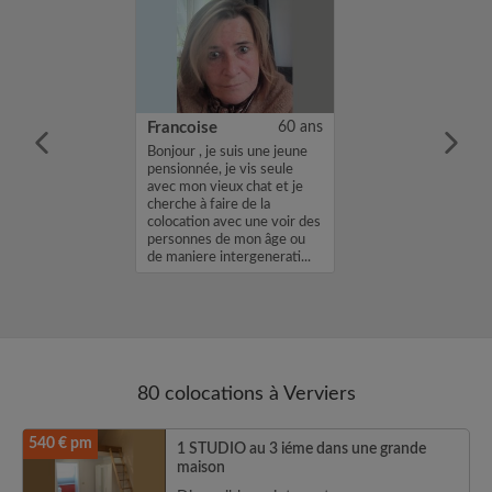
35 ans
Francoise
60 ans
m'appelle
Bonjour , je suis une jeune
 cherche une
pensionnée, je vis seule
ns une
avec mon vieux chat et je
vec un loyer de
cherche à faire de la
profil vous
colocation avec une voir des
envoyez moi un
personnes de mon âge ou
sh ou un email.
de maniere intergenerati...
...
80 colocations à Verviers
540 € pm
1 STUDIO au 3 iéme dans une grande
maison