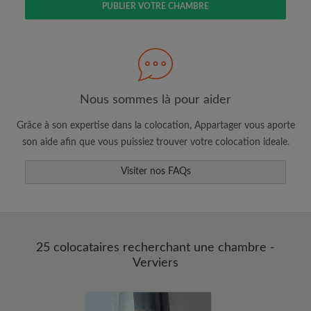
PUBLIER VOTRE CHAMBRE
Faites une recherche selon ce qui vous
semble important
Consultez les chambres et les profils des
colocataires
Sauvegardez vos recherches
Nous sommes là pour aider
Recevez des alertes pour toute nouvelle
Grâce à son expertise dans la colocation, Appartager vous aporte
annonce correspondant à vos critères
son aide afin que vous puissiez trouver votre colocation ideale.
Faites vos demandes de visites
Faites part aux propriétaires et aux
Visiter nos FAQs
colocataires de ce que vous cherchez
exactement
25 colocataires recherchant une chambre -
Verviers