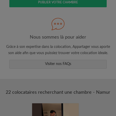
PUBLIER VOTRE CHAMBRE
Faites une recherche selon ce qui vous
semble important
Consultez les chambres et les profils des
colocataires
Sauvegardez vos recherches
Nous sommes là pour aider
Recevez des alertes pour toute nouvelle
Grâce à son expertise dans la colocation, Appartager vous aporte
annonce correspondant à vos critères
son aide afin que vous puissiez trouver votre colocation ideale.
Faites vos demandes de visites
Faites part aux propriétaires et aux
Visiter nos FAQs
colocataires de ce que vous cherchez
exactement
22 colocataires recherchant une chambre - Namur