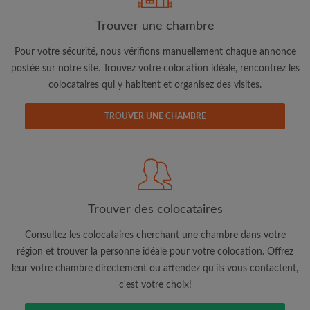
Trouver une chambre
Adresse email
Pour votre sécurité, nous vérifions manuellement chaque annonce
postée sur notre site. Trouvez votre colocation idéale, rencontrez les
colocataires qui y habitent et organisez des visites.
Mot de passe
TROUVER UNE CHAMBRE
J'ai lu, compris et accepte les
Conditions d'utilisation
d'Appartager.be
et ai pris connaissance de la
Politique de
Confidentialité
CRÉER PROFIL
Trouver des colocataires
Je souhaite recevoir des offres exclusives et des mises à
jour du compte par e-mail
Consultez les colocataires cherchant une chambre dans votre
région et trouver la personne idéale pour votre colocation. Offrez
leur votre chambre directement ou attendez qu'ils vous contactent,
c'est votre choix!