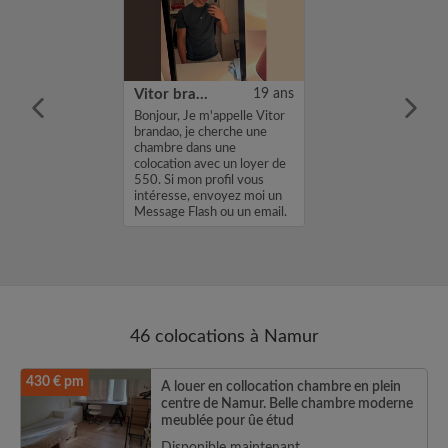
51 ans
Vitor brandao
19 ans
olocation –
Bonjour, Je m'appelle Vitor
gnies / Louvain-
brandao, je cherche une
Court-Saint-
chambre dans une
nt-Saint-
colocation avec un loyer de
our, Je suis à la
550. Si mon profil vous
'une chambre en
intéresse, envoyez moi un
 d'un petit ...
Message Flash ou un email.
Merci,...
46 colocations à Namur
430 € pm
A louer en collocation chambre en plein
centre de Namur. Belle chambre moderne
meublée pour ûe étud