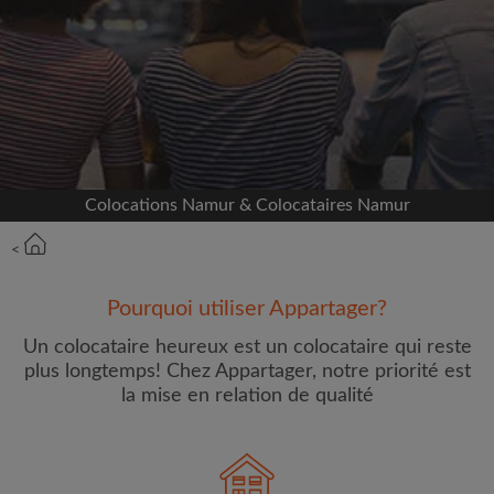
Inscrivez-vous avec Facebook
Nous ne publierons jamais sur votre page sans
votre accord
OU
Colocations Namur & Colocataires Namur
Loyer max par mois (€)
<
Prénom
Pourquoi utiliser Appartager?
Un colocataire heureux est un colocataire qui reste
plus longtemps! Chez Appartager, notre priorité est
la mise en relation de qualité