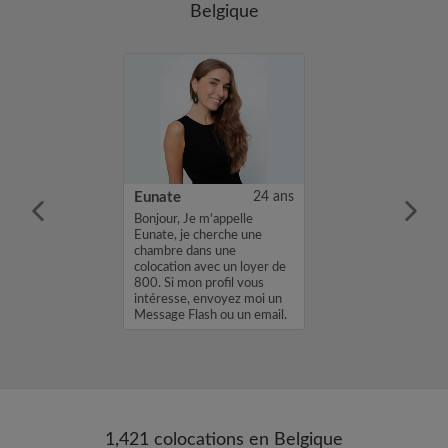
Belgique
25 ans
Eunate
24 ans
m'appelle Brice,
Bonjour, Je m'appelle
une chambre
Eunate, je cherche une
location avec un
chambre dans une
. Si mon profil
colocation avec un loyer de
sse, envoyez
800. Si mon profil vous
age Flash ou un
intéresse, envoyez moi un
 Brice...
Message Flash ou un email.
Merci, Eunate...
1,421 colocations en Belgique