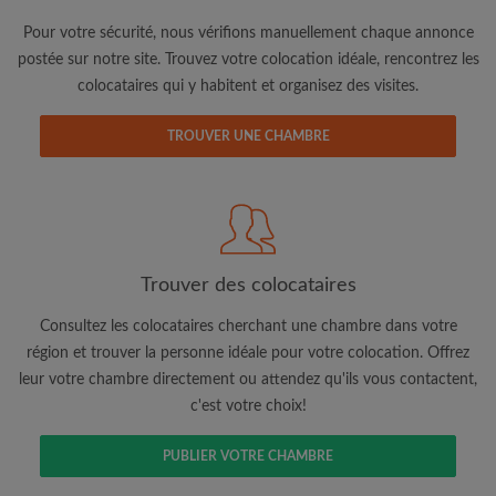
Pour votre sécurité, nous vérifions manuellement chaque annonce
postée sur notre site. Trouvez votre colocation idéale, rencontrez les
colocataires qui y habitent et organisez des visites.
TROUVER UNE CHAMBRE
Adresse email
Mot de passe
Trouver des colocataires
J'ai lu, compris et accepte les
Conditions d'utilisation
d'Appartager.be
et ai pris connaissance de la
Politique de
Confidentialité
Consultez les colocataires cherchant une chambre dans votre
région et trouver la personne idéale pour votre colocation. Offrez
leur votre chambre directement ou attendez qu'ils vous contactent,
CRÉER PROFIL
c'est votre choix!
Je souhaite recevoir des offres exclusives et des mises à
jour du compte par e-mail
PUBLIER VOTRE CHAMBRE