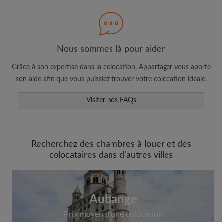
Nous sommes là pour aider
Faites une recherche selon ce qui vous
semble important
Grâce à son expertise dans la colocation, Appartager vous aporte
Consultez les chambres et les profils des
son aide afin que vous puissiez trouver votre colocation ideale.
colocataires
Visiter nos FAQs
Sauvegardez vos recherches
Recevez des alertes pour toute nouvelle
annonce correspondant à vos critères
Faites vos demandes de visites
Recherchez des chambres à louer et des
colocataires dans d'autres villes
Faites part aux propriétaires et aux
colocataires de ce que vous cherchez
exactement
Aubange
Prix moyen d'une colocation