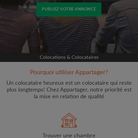
PUBLIEZ VOTRE ANNONCE
Inscrivez-vous avec Facebook
Nous ne publierons jamais sur votre page sans
votre accord
Colocations & Colocataires
OU
Pourquoi utiliser Appartager?
Loyer max par mois (€)
Un colocataire heureux est un colocataire qui reste
plus longtemps! Chez Appartager, notre priorité est
la mise en relation de qualité
Prénom
Trouver une chambre