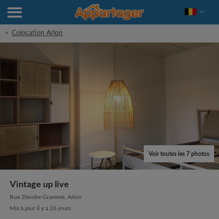
<
Colocation Arlon
Voir toutes les 7 photos
Vintage up live
Rue Zénobe Gramme, Arlon
Mis à jour il y a 26 jours