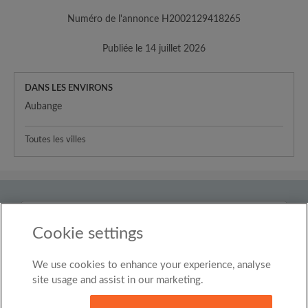
Numéro de l'annonce H2002129418265
Publiée le 14 juillet 2026
DANS LES ENVIRONS
Aubange
Toutes les villes
Pays
Belgium
Cookie settings
We use cookies to enhance your experience, analyse
© Roomgo Limited 2025 - 21 Market Place, Stockport,
United Kingdom, SK1 1EU
site usage and assist in our marketing.