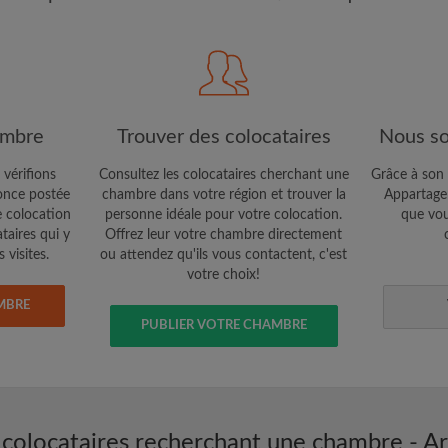
CRÉE
Je souhaite recevoir des o
jour du compte par e-mail
ambre
Trouver des colocataires
Nous so
 vérifions
Consultez les colocataires cherchant une
Grâce à son 
nce postée
chambre dans votre région et trouver la
Appartager
e colocation
personne idéale pour votre colocation.
que vou
ataires qui y
Offrez leur votre chambre directement
 visites.
ou attendez qu'ils vous contactent, c'est
votre choix!
MBRE
PUBLIER VOTRE CHAMBRE
 colocataires recherchant une chambre - Ar