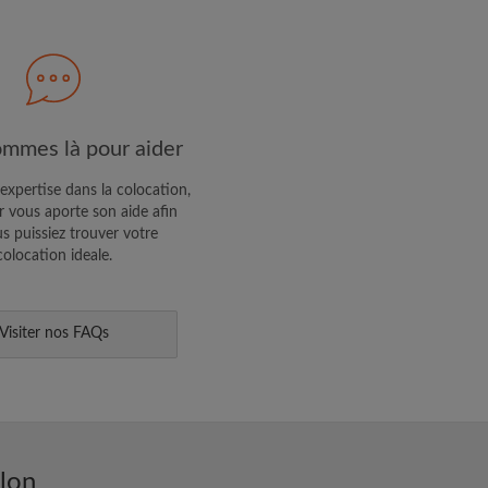
R PROFIL
ffres exclusives et des mises à
mmes là pour aider
expertise dans la colocation,
 vous aporte son aide afin
s puissiez trouver votre
colocation ideale.
Visiter nos FAQs
lon