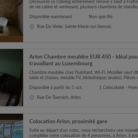
Découvrez ce coliving entièrement rénové à neuf à Fratin 
de vie calme et verdoyant, plusieurs chambres de standing
Disponible maintenant
Non spécifié
Rue Du Vivier, Sainte-Marie-sur-Semois
Arlon Chambre meublée EUR 450 - Idéal pou
travaillant au Luxembourg
Chambre meublée chez l'habitant, Wi-Fi. Mobilier neuf (lit
table et chaises, meuble-TV, bibliothèque, lavabo). Pièces
Disponible à partir du 1 oct.
1 Colocataire - Ho
Rue De Toernich, Arlon
Colocation Arlon, proximité gare
Suite au départ d'un coloc, nous recherchons une nouvel
compléter cette colocation de 4 personnes, à Arlon, à prox