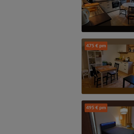
475 € pm
495 € pm