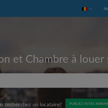
Ai
on et Chambre à louer
Loyer max par mois (€)
s recherchez un locataire?
PUBLIEZ VOTRE ANNON
Prénom