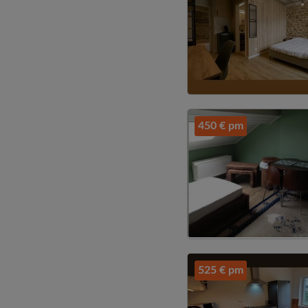
450 € pm
525 € pm