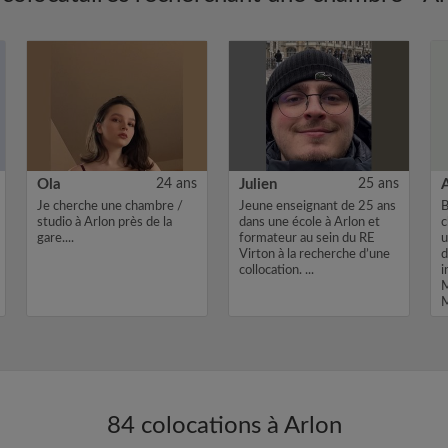
Ola
24 ans
Julien
25 ans
A
Je cherche une chambre /
Jeune enseignant de 25 ans
B
studio à Arlon près de la
dans une école à Arlon et
c
gare....
formateur au sein du RE
u
Virton à la recherche d’une
d
collocation. ...
i
M
M
84 colocations à Arlon