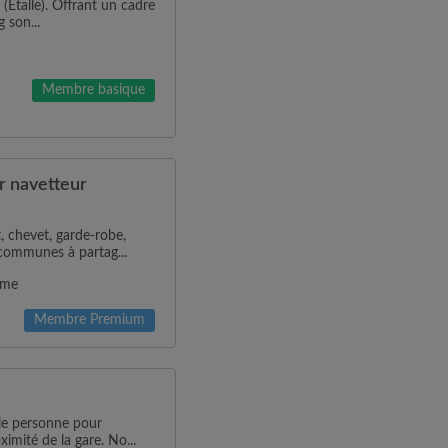
(Étalle). Offrant un cadre
 son...
Membre basique
r navetteur
, chevet, garde-robe,
 communes à partag...
mme
Membre Premium
le personne pour
imité de la gare. No...