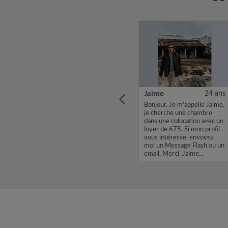
38 ans
Elnaz
33 ans
Jaime
24 ans
Bonjour, Je m'appelle Elnaz,
Bonjour, Je m'appelle Jaime,
ambre à
je cherche une chambre
je cherche une chambre
e du
dans une colocation avec un
dans une colocation avec un
loyer de 700. Si mon profil
loyer de 675. Si mon profil
vous intéresse, envoyez
vous intéresse, envoyez
moi un Message Flash ou un
moi un Message Flash ou un
email. Merci, Elnaz...
email. Merci, Jaime...