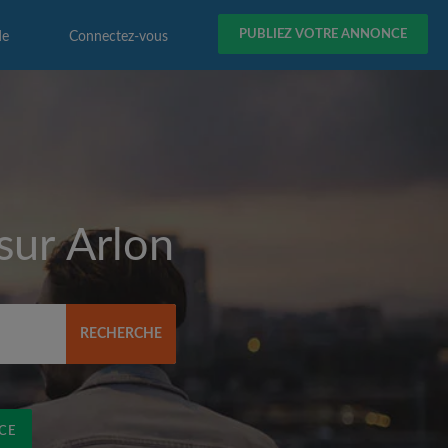
PUBLIEZ VOTRE ANNONCE
de
Connectez-vous
 sur
Arlon
RECHERCHE
CE