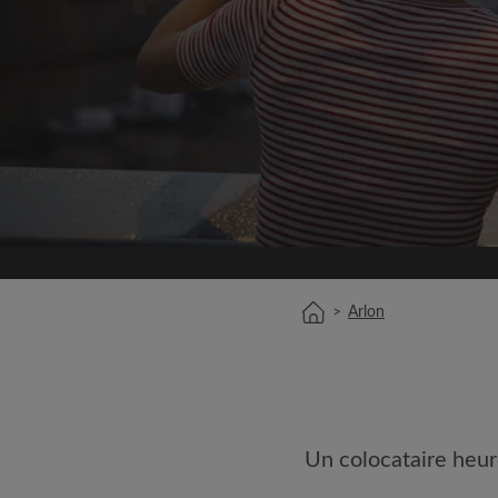
Inscrivez-vous 
Nous ne publierons jamai
votre a
Trouvez votr
Faites une recherche 
semble important
Consultez les chambres
colocataires
>
Arlon
Sauvegardez vos rech
Recevez des alertes p
annonce correspondan
Faites vos demandes d
Faites part aux propri
Un colocataire heur
colocataires de ce qu
exactement