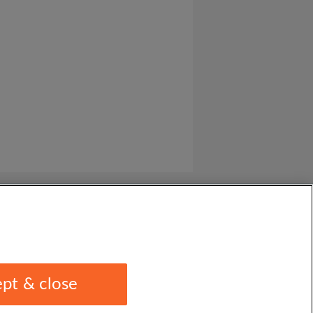
pt & close
1 1EU