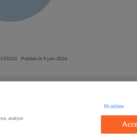
9135233
Publiée le 9 juin 2026
onditions d'utilisation d'Appartager.be
Politique de confidentialité
My options
ce, analyse
Acce
omgo Limited 2025 - 21 Market Place, Stockport, United Kingdom, SK