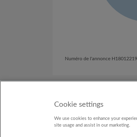
Numéro de l'annonce H1801221
A propos de nous
Besoin d'Aide ?
C
Cookie settings
Pays
Belgium
We use cookies to enhance your experien
site usage and assist in our marketing.
© Ro