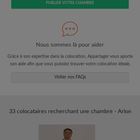
PUBLIER VOTRE CHAMBRE
Faites une recherche selon ce qui vous
semble important
Consultez les chambres et les profils des
colocataires
Sauvegardez vos recherches
Nous sommes là pour aider
Recevez des alertes pour toute nouvelle
Grâce à son expertise dans la colocation, Appartager vous aporte
annonce correspondant à vos critères
son aide afin que vous puissiez trouver votre colocation ideale.
Faites vos demandes de visites
Faites part aux propriétaires et aux
Visiter nos FAQs
colocataires de ce que vous cherchez
exactement
33 colocataires recherchant une chambre - Arlon