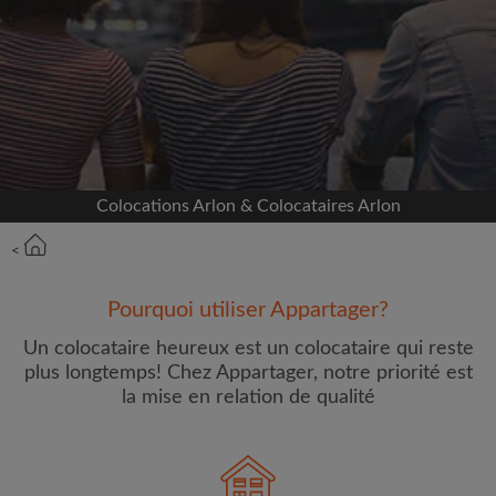
Inscrivez-vous avec Facebook
Nous ne publierons jamais sur votre page sans
votre accord
OU
Colocations Arlon & Colocataires Arlon
Loyer max par mois (€)
<
Prénom
Pourquoi utiliser Appartager?
Un colocataire heureux est un colocataire qui reste
plus longtemps! Chez Appartager, notre priorité est
la mise en relation de qualité