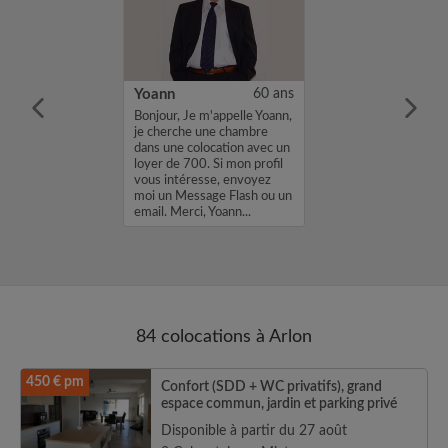
35 ans
Yoann
60 ans
s Ulrich, agé de
Bonjour, Je m'appelle Yoann,
uis de nationalité
je cherche une chambre
e suis une
dans une colocation avec un
rieuse,
loyer de 700. Si mon profil
, respectueuse
vous intéresse, envoyez
e de prendre
moi un Message Flash ou un
ement qui me
email. Merci, Yoann...
84 colocations à Arlon
450 € pm
Confort (SDD + WC privatifs), grand
espace commun, jardin et parking privé
Disponible à partir du 27 août