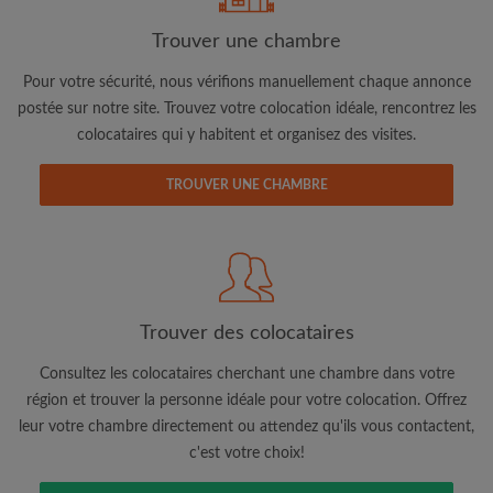
Trouver une chambre
Adresse email
Pour votre sécurité, nous vérifions manuellement chaque annonce
postée sur notre site. Trouvez votre colocation idéale, rencontrez les
colocataires qui y habitent et organisez des visites.
Mot de passe
TROUVER UNE CHAMBRE
J'ai lu, compris et accepte les
Conditions d'utilisation
d'Appartager.be
et ai pris connaissance de la
Politique de
Confidentialité
CRÉER PROFIL
Trouver des colocataires
Je souhaite recevoir des offres exclusives et des mises à
jour du compte par e-mail
Consultez les colocataires cherchant une chambre dans votre
région et trouver la personne idéale pour votre colocation. Offrez
leur votre chambre directement ou attendez qu'ils vous contactent,
c'est votre choix!