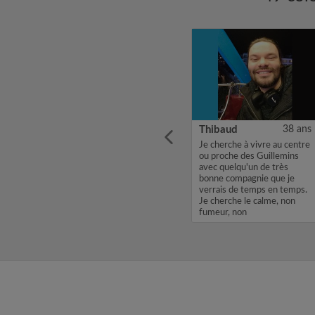
35 ans
Michaël
29 ans
Thibaud
38 ans
Envie de quitter le cocon
Je cherche à vivre au centre
nt pour
familial, et pour démarrer
ou proche des Guillemins
attente
petit pour pouvoir faire des
avec quelqu'un de très
n
économies et pouvoir
bonne compagnie que je
voir si
démarrer correctement
verrais de temps en temps.
s ou
dans mon avenir ...
Je cherche le calme, non
.
fumeur, non
perfectionniste,...