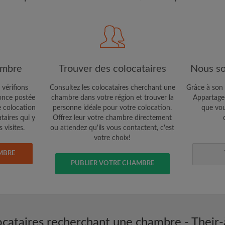
étaires et aux
Confidentialité
e vous cherchez
CRÉE
Je souhaite recevoir des o
ambre
Trouver des colocataires
Nous so
jour du compte par e-mail
 vérifions
Consultez les colocataires cherchant une
Grâce à son 
nce postée
chambre dans votre région et trouver la
Appartager
e colocation
personne idéale pour votre colocation.
que vou
ataires qui y
Offrez leur votre chambre directement
 visites.
ou attendez qu'ils vous contactent, c'est
votre choix!
MBRE
PUBLIER VOTRE CHAMBRE
ocataires recherchant une chambre - Their-