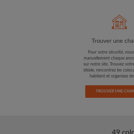
Faites part aux propri
colocataires de ce qu
exactement
Trouver une ch
Pour votre sécurité, nous
manuellement chaque anno
sur notre site. Trouvez votr
idéale, rencontrez les coloc
habitent et organisez des
TROUVER UNE CHA
49 col