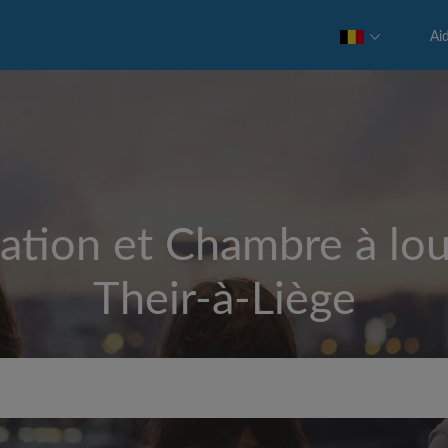
Ai
ation et Chambre à lou
Their-à-Liège
Loyer max par mois (€)