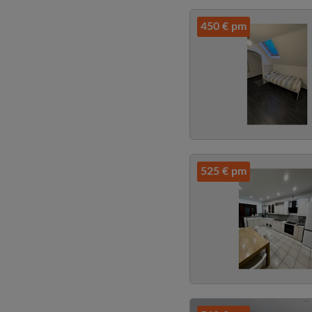
450 € pm
525 € pm