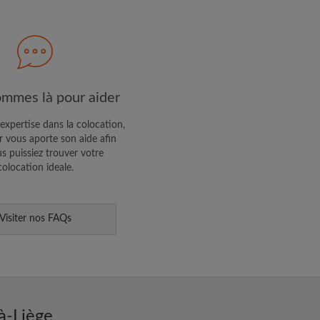
R PROFIL
ffres exclusives et des mises à
mmes là pour aider
expertise dans la colocation,
 vous aporte son aide afin
s puissiez trouver votre
colocation ideale.
Visiter nos FAQs
à-Liège