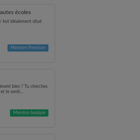
hautes écoles
/ kot idéalement situé
Membre Premium
aiment bien ? Tu cherches
t te senti...
Membre basique