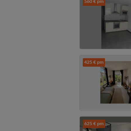
560 € pm
425 € pm
625 € pm