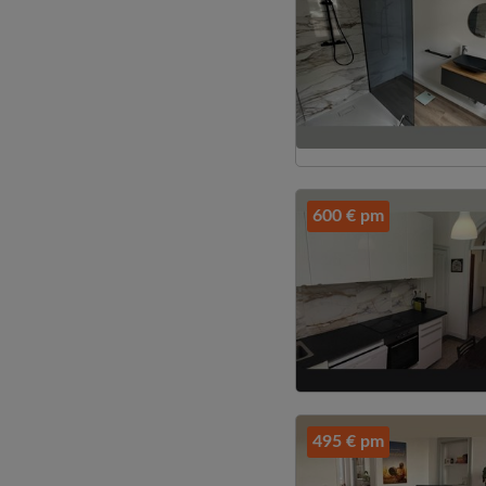
600 € pm
495 € pm