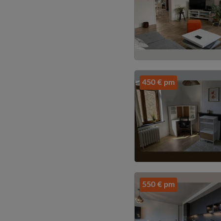
450 € pm
550 € pm