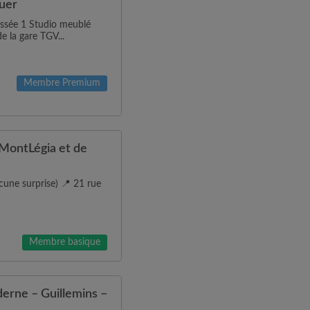
ouer
aussée 1 Studio meublé
e la gare TGV...
Membre Premium
MontLégia et de
une surprise) 📍 21 rue
Membre basique
erne – Guillemins –