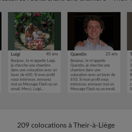
Luigi
40 ans
Quentin
23 ans
Bonjour, Je m'appelle Luigi,
Bonjour, Je m'appelle
J
je cherche une chambre
Quentin, je cherche une
2
dans une colocation avec un
chambre dans une
a
loyer de 600. Si mon profil
colocation avec un loyer de
R
vous intéresse, envoyez
650. Si mon profil vous
r
moi un Message Flash ou un
intéresse, envoyez moi un
c
email. Merci, Luigi...
Message Flash ou un email.
l
Merci, Quent...
209 colocations à Their-à-Liège