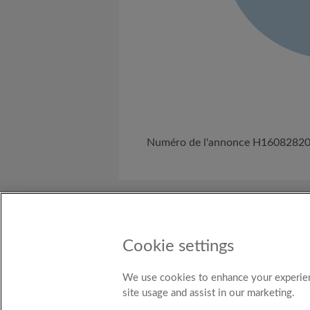
Numéro de l'annonce H1608282
A propos de nous
Besoin d'Aide ?
C
Cookie settings
Pays
Belgium
We use cookies to enhance your experien
site usage and assist in our marketing.
© Ro