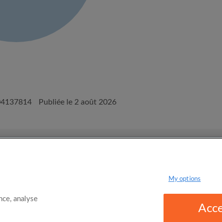
04137814
Publiée le 2 août 2026
onditions d'utilisation d'Appartager.be
Politique de confidentialité
My options
ce, analyse
Acce
omgo Limited 2025 - 21 Market Place, Stockport, United Kingdom, SK