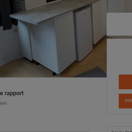
e rapport
VO
jours