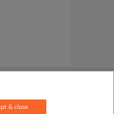
pt & close
1 1EU