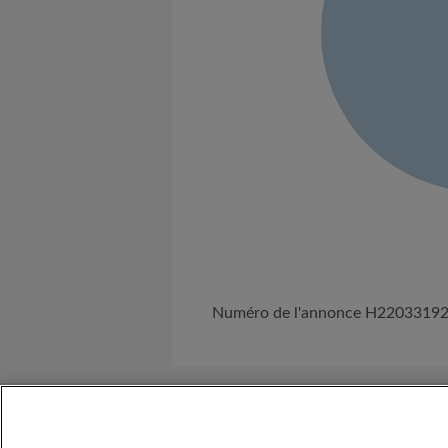
Numéro de l'annonce H2203319
A propos de nous
Besoin d'Aide ?
C