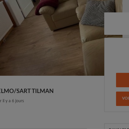
ELMO/SART TILMAN
VO
 il y a 6 jours