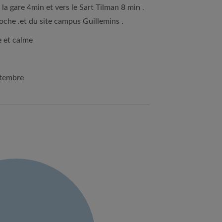
 la gare 4min et vers le Sart Tilman 8 min .
che .et du site campus Guillemins .
e et calme
ptembre