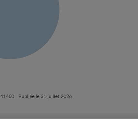
241460
Publiée le 31 juillet 2026
onditions d'utilisation d'Appartager.be
Politique de confidentialité