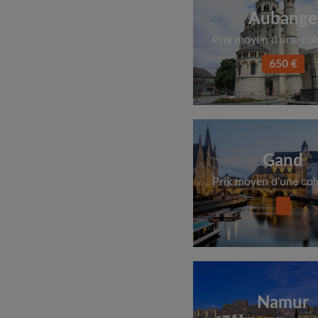
Aubange
Prix moyen d'une col
650 €
Gand
Prix moyen d'une col
Namur