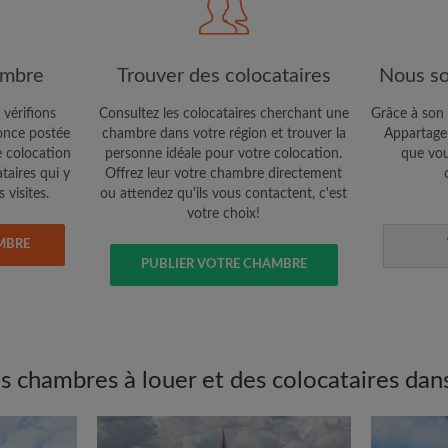
Confidentialité
e vous cherchez
CRÉE
ambre
Trouver des colocataires
Nous so
Je souhaite recevoir des o
 vérifions
Consultez les colocataires cherchant une
Grâce à son 
jour du compte par e-mail
nce postée
chambre dans votre région et trouver la
Appartager
e colocation
personne idéale pour votre colocation.
que vou
ataires qui y
Offrez leur votre chambre directement
 visites.
ou attendez qu'ils vous contactent, c'est
votre choix!
MBRE
PUBLIER VOTRE CHAMBRE
 chambres à louer et des colocataires dans 