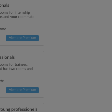
onals
rooms for internship
oms and your roommate
omme
Membre Premium
ssionals
rooms for trainees,
lat has two rooms and
xte
Membre Premium
young professionels