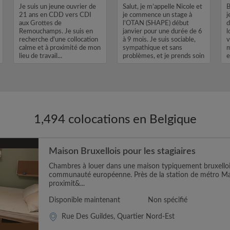
Je suis un jeune ouvrier de
Salut, je m’appelle Nicole et
B
21 ans en CDD vers CDI
je commence un stage à
j
aux Grottes de
l’OTAN (SHAPE) début
d
Remouchamps. Je suis en
janvier pour une durée de 6
l
recherche d'une collocation
à 9 mois. Je suis sociable,
v
calme et à proximité de mon
sympathique et sans
m
lieu de travail...
problèmes, et je prends soin
e
...
1,494 colocations en Belgique
Maison Bruxellois pour les stagiaires
Chambres à louer dans une maison typiquement bruxellois
communauté européenne. Près de la station de métro M
proximit&...
Disponible maintenant
Non spécifié
Rue Des Guildes, Quartier Nord-Est