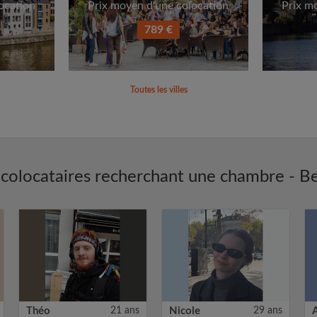
ocation
Prix moyen d'une colocation
Prix m
789 €
Toutes les villes
colocataires recherchant une chambre - B
Théo
21 ans
Nicole
29 ans