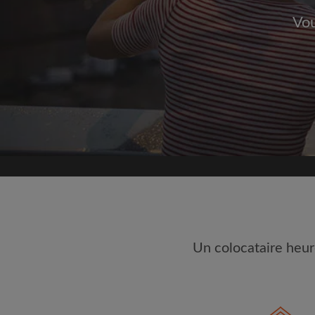
Vou
Inscrivez-vous 
Nous ne publierons jamai
votre a
Trouvez votr
Faites une recherche 
semble important
Consultez les chambres
colocataires
Sauvegardez vos rech
Un colocataire heur
Recevez des alertes p
annonce correspondan
Faites vos demandes d
Faites part aux propri