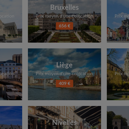
Bruxelles
ocation
Prix moyen d'une colocation
Prix m
656 €
Liège
ocation
Prix moyen d'une colocation
Prix m
409 €
Nivelles