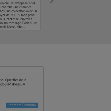
onjour, Je m'appelle Abel,
e cherche une chambre
ans une colocation avec un
oyer de 700. Si mon profil
ous intéresse, envoyez
oi un Message Flash ou un
mail. Merci, Abel...
e. Quartier de la
adou/Malbeek. À
Membre Premium