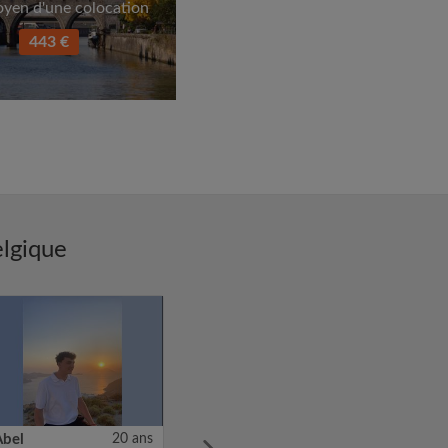
oyen d'une colocation
443 €
elgique
Abel
20 ans