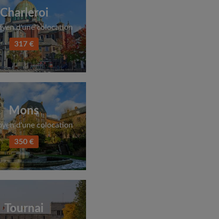
Charleroi
oyen d'une colocation
317 €
Mons
oyen d'une colocation
350 €
Tournai