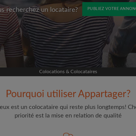
s recherchez un locataire?
PUBLIEZ VOTRE ANNON
Prénom
avec Facebook
s sur votre page sans
ccord
e colocation
Colocations & Colocataires
selon ce qui vous
 et les profils des
Pourquoi utiliser Appartager?
Adresse email
erches
eux est un colocataire qui reste plus longtemps! Ch
our toute nouvelle
Mot de passe
priorité est la mise en relation de qualité
t à vos critères
e visites
J'ai lu, compris et accepte
étaires et aux
d'Appartager.be
et ai pris co