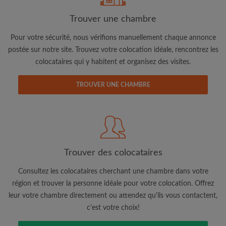
Trouver une chambre
Adresse email
Pour votre sécurité, nous vérifions manuellement chaque annonce
postée sur notre site. Trouvez votre colocation idéale, rencontrez les
colocataires qui y habitent et organisez des visites.
Mot de passe
TROUVER UNE CHAMBRE
J'ai lu, compris et accepte les
Conditions d'utilisation
d'Appartager.be
et ai pris connaissance de la
Politique de
Confidentialité
CRÉER PROFIL
Trouver des colocataires
Je souhaite recevoir des offres exclusives et des mises à
jour du compte par e-mail
Consultez les colocataires cherchant une chambre dans votre
région et trouver la personne idéale pour votre colocation. Offrez
leur votre chambre directement ou attendez qu'ils vous contactent,
c'est votre choix!