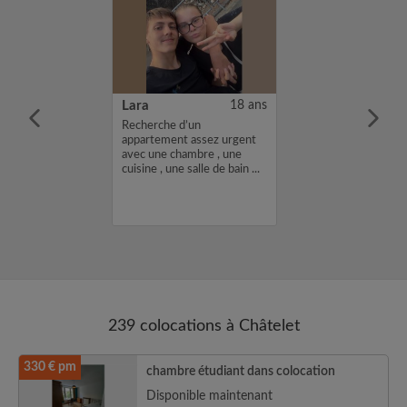
22 ans
Lara
18 ans
mée de kiné je
Recherche d’un
ne colocation
appartement assez urgent
ndre pleinement
avec une chambre , une
dance dans la
cuisine , une salle de bain ...
.
239 colocations à Châtelet
330 € pm
chambre étudiant dans colocation
Disponible maintenant