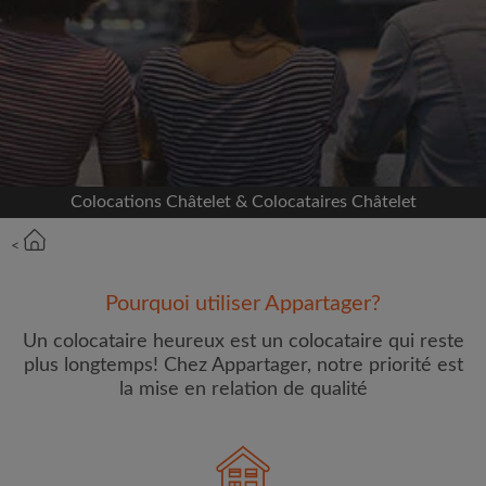
Inscrivez-vous avec Facebook
Nous ne publierons jamais sur votre page sans
votre accord
OU
Colocations Châtelet & Colocataires Châtelet
Loyer max par mois (€)
<
Prénom
Pourquoi utiliser Appartager?
Un colocataire heureux est un colocataire qui reste
plus longtemps! Chez Appartager, notre priorité est
la mise en relation de qualité