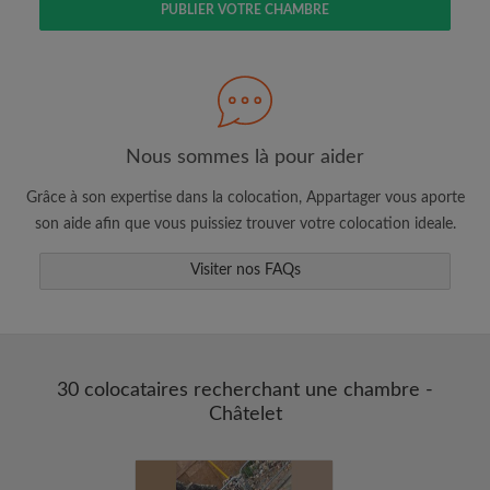
PUBLIER VOTRE CHAMBRE
Faites une recherche selon ce qui vous
semble important
Consultez les chambres et les profils des
colocataires
Sauvegardez vos recherches
Nous sommes là pour aider
Recevez des alertes pour toute nouvelle
Grâce à son expertise dans la colocation, Appartager vous aporte
annonce correspondant à vos critères
son aide afin que vous puissiez trouver votre colocation ideale.
Faites vos demandes de visites
Faites part aux propriétaires et aux
Visiter nos FAQs
colocataires de ce que vous cherchez
exactement
30 colocataires recherchant une chambre -
Châtelet