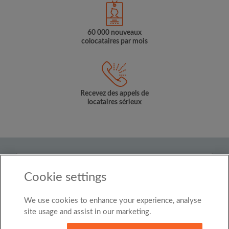
60 000 nouveaux
colocataires par mois
Recevez des appels de
locataires sérieux
Pays
Cookie settings
Belgium
We use cookies to enhance your experience, analyse
© Roomgo Limited 2025 - 21 Market Place, Stockport,
United Kingdom, SK1 1EU
site usage and assist in our marketing.