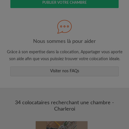
PUBLIER VOTRE CHAMBRE
Faites une recherche selon ce qui vous
semble important
Consultez les chambres et les profils des
colocataires
Sauvegardez vos recherches
Nous sommes là pour aider
Recevez des alertes pour toute nouvelle
Grâce à son expertise dans la colocation, Appartager vous aporte
annonce correspondant à vos critères
son aide afin que vous puissiez trouver votre colocation ideale.
Faites vos demandes de visites
Faites part aux propriétaires et aux
Visiter nos FAQs
colocataires de ce que vous cherchez
exactement
34 colocataires recherchant une chambre -
Charleroi