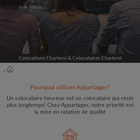
Inscrivez-vous avec Facebook
Nous ne publierons jamais sur votre page sans
votre accord
OU
Colocations Charleroi & Colocataires Charleroi
Loyer max par mois (€)
<
Prénom
Pourquoi utiliser Appartager?
Un colocataire heureux est un colocataire qui reste
plus longtemps! Chez Appartager, notre priorité est
la mise en relation de qualité