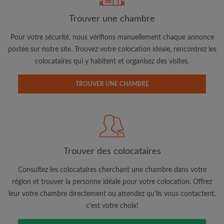
Trouver une chambre
Adresse email
Pour votre sécurité, nous vérifions manuellement chaque annonce
postée sur notre site. Trouvez votre colocation idéale, rencontrez les
colocataires qui y habitent et organisez des visites.
Mot de passe
TROUVER UNE CHAMBRE
J'ai lu, compris et accepte les
Conditions d'utilisation
d'Appartager.be
et ai pris connaissance de la
Politique de
Confidentialité
CRÉER PROFIL
Trouver des colocataires
Je souhaite recevoir des offres exclusives et des mises à
jour du compte par e-mail
Consultez les colocataires cherchant une chambre dans votre
région et trouver la personne idéale pour votre colocation. Offrez
leur votre chambre directement ou attendez qu'ils vous contactent,
c'est votre choix!