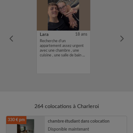
22 ans
Lara
18 ans
mée de kiné je
Recherche d’un
ne colocation
appartement assez urgent
ndre pleinement
avec une chambre , une
dance dans la
cuisine , une salle de bain ...
.
264 colocations à Charleroi
330 € pm
chambre étudiant dans colocation
Disponible maintenant