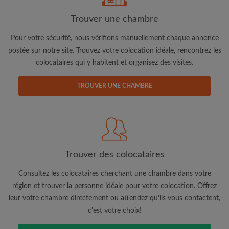
Trouver une chambre
Pour votre sécurité, nous vérifions manuellement chaque annonce
postée sur notre site. Trouvez votre colocation idéale, rencontrez les
Adresse email
colocataires qui y habitent et organisez des visites.
TROUVER UNE CHAMBRE
Mot de passe
J'ai lu, compris et accepte les
Conditions d'utilisation
d'Appartager.be
et ai pris connaissance de la
Politique de
Confidentialité
Trouver des colocataires
CRÉER PROFIL
Consultez les colocataires cherchant une chambre dans votre
région et trouver la personne idéale pour votre colocation. Offrez
Je souhaite recevoir des offres exclusives et des mises à
jour du compte par e-mail
leur votre chambre directement ou attendez qu'ils vous contactent,
c'est votre choix!