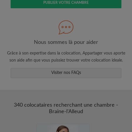
PUBLIER VOTRE CHAMBRE
Faites une recherche selon ce qui vous
semble important
Consultez les chambres et les profils des
Nous sommes là pour aider
colocataires
Grâce à son expertise dans la colocation, Appartager vous aporte
Sauvegardez vos recherches
son aide afin que vous puissiez trouver votre colocation ideale.
Recevez des alertes pour toute nouvelle
annonce correspondant à vos critères
Visiter nos FAQs
Faites vos demandes de visites
Faites part aux propriétaires et aux
colocataires de ce que vous cherchez
exactement
340 colocataires recherchant une chambre -
Braine-l'Alleud