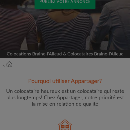
PUBLIEZ VOTRE ANNONCE
Inscrivez-vous avec Facebook
Nous ne publierons jamais sur votre page sans
votre accord
Colocations Braine-l'Alleud & Colocataires Braine-l'Alleud
OU
<
Loyer max par mois (€)
Pourquoi utiliser Appartager?
Prénom
Un colocataire heureux est un colocataire qui reste
plus longtemps! Chez Appartager, notre priorité est
la mise en relation de qualité