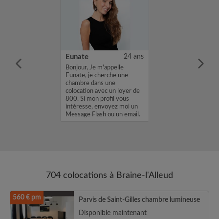
25 ans
Eunate
24 ans
io, I study at
Bonjour, Je m'appelle
russels, I am
Eunate, je cherche une
a quiet and
chambre dans une
home. I am very
colocation avec un loyer de
y, respectful of
800. Si mon profil vous
, and keep a
intéresse, envoyez moi un
ne during t...
Message Flash ou un email.
Merci, Eunate...
704 colocations à Braine-l'Alleud
560 € pm
Parvis de Saint-Gilles chambre lumineuse
Disponible maintenant